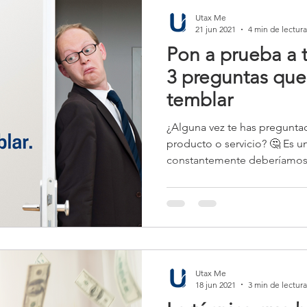
Utax Me
21 jun 2021
4 min de lectura
Pon a prueba a t
3 preguntas que
temblar
¿Alguna vez te has preguntad
producto o servicio? 🤔 Es 
constantemente deberíamos.
Utax Me
18 jun 2021
3 min de lectura