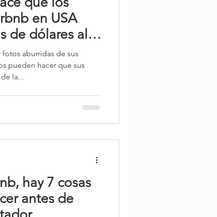
hace que los
Airbnb en USA
s de dólares al
fotos aburridas de sus
cos pueden hacer que sus
de la...
bnb, hay 7 cosas
cer antes de
ntador