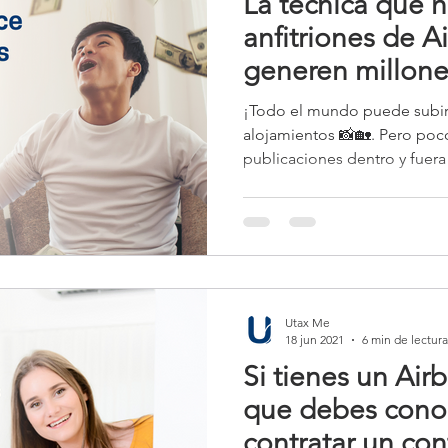
La técnica que 
anfitriones de 
generen millone
año.
¡Todo el mundo puede subir 
alojamientos 📸🏡. Pero po
publicaciones dentro y fuera 
Utax Me
18 jun 2021
6 min de lectura
Si tienes un Air
que debes cono
contratar un co