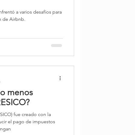
rentó a varios desafíos para
ón de Airbnb.
a
go menos
RESICO?
SICO) fue creado con la
ducir el pago de impuestos
engan