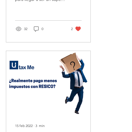
Anfitrión de Airbnb.
32
0
2
15 feb 2022
∙
3
min