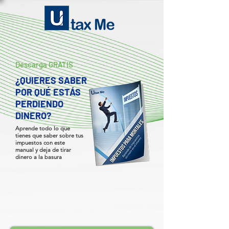
Descarga GRATIS
¿QUIERES SABER
POR QUÉ ESTÁS
PERDIENDO
DINERO?
Aprende todo lo que
tienes que saber sobre tus
impuestos con este
manual y deja de tirar
dinero a la basura