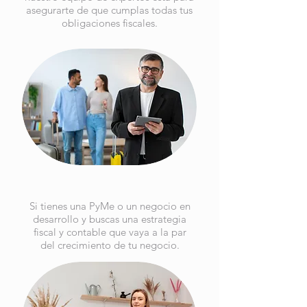
asegurarte de que cumplas todas tus
obligaciones fiscales.
Si tienes una PyMe o un negocio en
desarrollo y buscas una estrategia
fiscal y contable que vaya a la par
del crecimiento de tu negocio.