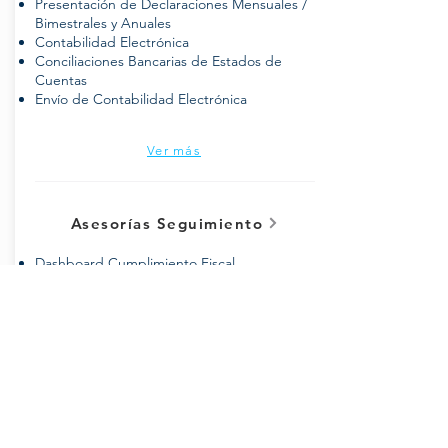
Presentación de Declaraciones Mensuales /
Bimestrales y Anuales
Contabilidad Electrónica
Conciliaciones Bancarias de Estados de
Cuentas
Envío de Contabilidad Electrónica
Ver más
Asesorías Seguimiento
Dashboard Cumplimiento Fiscal
Dashboard Reporte Ingresos del Periodo
Actual o Anteriores
Dashboard Reporte de Deducciones del
periodo Actual o Anteriores.
Tips Personalizados para Deducciones de
Impuestos
Ver más