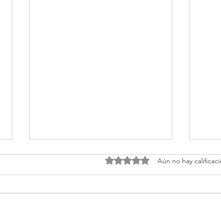
Obtuvo 0 de 5 estrellas.
Aún no hay calificac