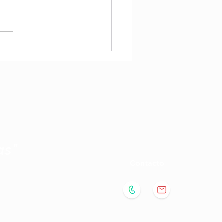
estos para
endedores: Los
estos te harán rico o te
n pobre 😱
as"
Contacto