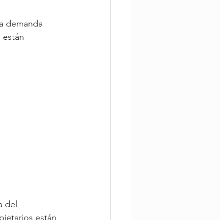
na demanda 
 están 
 del 
pietarios están 